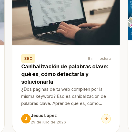
SEO
6 min lectura
Canibalización de palabras clave:
qué es, cómo detectarla y
solucionarla
¿Dos páginas de tu web compiten por la
misma keyword? Eso es canibalización de
palabras clave. Aprende qué es, cómo
detectarla con Search Console y las 7
Jesús López
formas de solucionarla (y evitarla) paso a
J
29 de julio de 2026
paso.