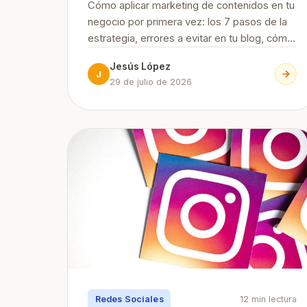
Cómo aplicar marketing de contenidos en tu
negocio por primera vez: los 7 pasos de la
estrategia, errores a evitar en tu blog, cómo
conseguir suscriptores, herramientas
Jesús López
esenciales y su relación con el SEO y la
J
29 de julio de 2026
búsqueda con IA.
Redes Sociales
12 min lectura