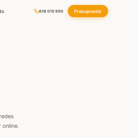
to
Presupuesto
618 015 995
ola
e
os
 redes
 online.