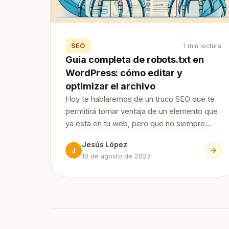
SEO
1 min lectura
Guía completa de robots.txt en
WordPress: cómo editar y
optimizar el archivo
Hoy te hablaremos de un truco SEO que te
permitirá tomar ventaja de un elemento que
ya está en tu web, pero que no siempre
sabemos cómo editar y optimizar. ¡Sigue
Jesús López
leyendo esta guía de robots.tx en
J
10 de agosto de 2023
WordPress! Continue Reading