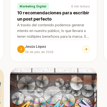
Marketing Digital
6 min lectura
10 recomendaciones para escribir
un post perfecto
A través del contenido podemos generar
interés en nuestro público, lo que llevará a
tener múltiples beneficios para la marca. En
JesusLopezSEO te damos 10
Jesús López
recomendaciones para escribir un post
J
29 de julio de 2026
perfecto que te ayudarán a lograr tus
objetivos. Continue