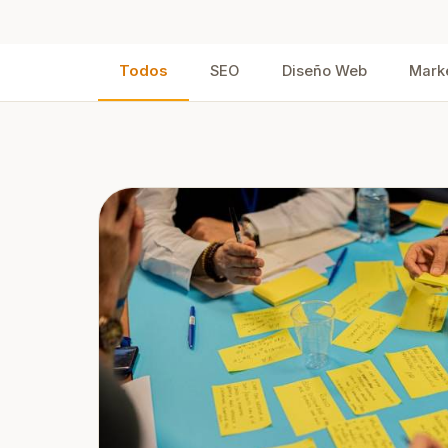
soc
Posicionamiento ASO
Más descargas para tu app
móvil
Todos
SEO
Diseño Web
Marke
Hosting SEO
Alojamiento optimizado para
posicionar