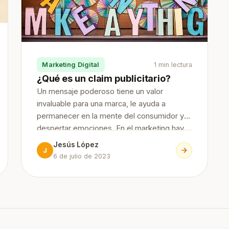
Marketing Digital
1 min lectura
¿Qué es un claim publicitario?
Un mensaje poderoso tiene un valor
invaluable para una marca, le ayuda a
permanecer en la mente del consumidor y
despertar emociones. En el marketing hay
diversas herramientas a través de las cuales
Jesús López
J
permiten enviar ese mensaje y hoy
6 de julio de 2023
hablaremos de una