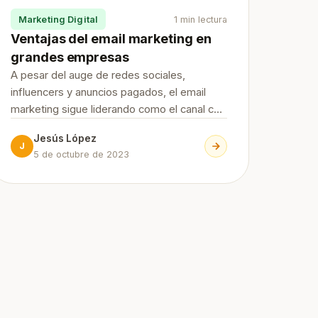
Marketing Digital
1 min lectura
Ventajas del email marketing en
grandes empresas
A pesar del auge de redes sociales,
influencers y anuncios pagados, el email
marketing sigue liderando como el canal con
mayor retorno de la inversión (ROI) dentro
Jesús López
del marketing digital. Su capacidad para
J
5 de octubre de 2023
llegar directamente al usuario, con mensajes