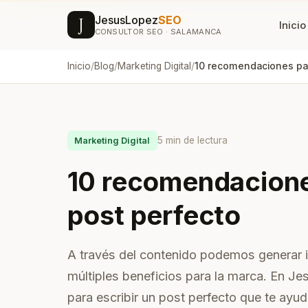
JesusLopez
SEO
J
Inicio
CONSULTOR SEO · SALAMANCA
Inicio
/
Blog
/
Marketing Digital
/
SEO & VISIBILIDAD
DISEÑO
Posicionamiento SEO
Di
Estrategia SEO integral para
Web
Google
a c
5 min de lectura
Marketing Digital
Posicionamiento GEO
Di
10 recomendaciones
Aparece en ChatGPT,
Ide
Perplexity y Gemini
me
post perfecto
Agencia SEM · Google
Re
Con
Ads
A través del contenido podemos generar in
y c
NUEVO
múltiples beneficios para la marca. En
Campañas que convierten
Co
desde 100€/mes
para escribir un post perfecto que te ayud
Ges