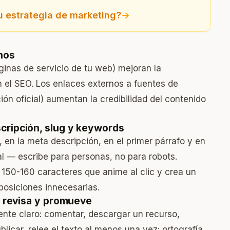
u estrategia de marketing?
→
rnos
áginas de servicio de tu web) mejoran la
 el SEO. Los enlaces externos a fuentes de
ón oficial) aumentan la credibilidad del contenido
cripción, slug y keywords
), en la meta descripción, en el primer párrafo y en
al — escribe para personas, no para robots.
150-160 caracteres que anime al clic y crea un
eposiciones innecesarias.
n, revisa y promueve
nte claro: comentar, descargar un recurso,
blicar, relee el texto al menos una vez: ortografía,