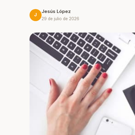
soc
Posicionamiento ASO
Jesús López
Más descargas para tu app
J
29 de julio de 2026
móvil
Hosting SEO
Alojamiento optimizado para
posicionar