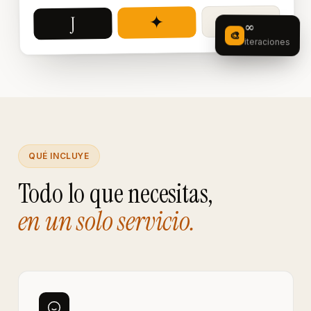
◈
✦
J
∞
🎨
iteraciones
QUÉ INCLUYE
Todo lo que necesitas,
en un solo servicio.