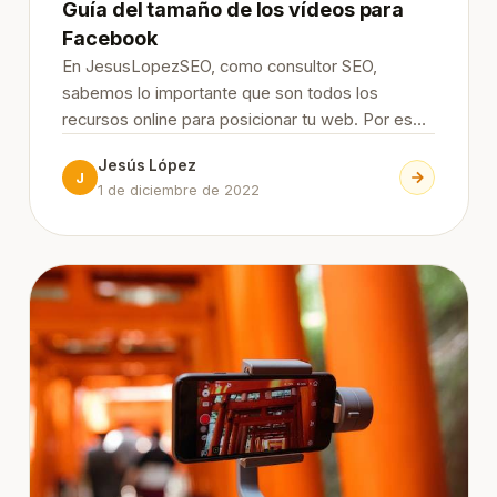
Guía del tamaño de los vídeos para
Facebook
En JesusLopezSEO, como consultor SEO,
sabemos lo importante que son todos los
recursos online para posicionar tu web. Por eso
hoy queremos mostrarte una guía del tamaño de
Jesús López
los vídeos para Facebook. Estas cambian
J
1 de diciembre de 2022
regularmente, por eso son dimensiones