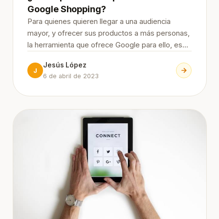
Google Shopping?
Para quienes quieren llegar a una audiencia
mayor, y ofrecer sus productos a más personas,
la herramienta que ofrece Google para ello, es
muy efectiva. Pero si no sabes de qué se trata
Jesús López
ni cómo publicar tus productos en Google
J
6 de abril de 2023
Shopping, sigue leyendo