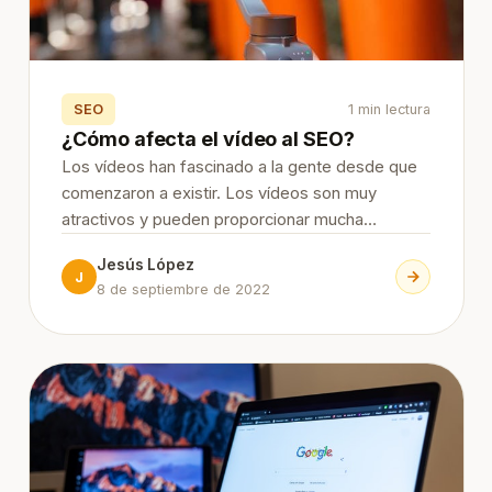
SEO
1 min lectura
¿Cómo afecta el vídeo al SEO?
Los vídeos han fascinado a la gente desde que
comenzaron a existir. Los vídeos son muy
atractivos y pueden proporcionar mucha
información a los espectadores en poco tiempo.
Jesús López
Continue Reading
J
8 de septiembre de 2022