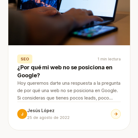
SEO
1 min lectura
¿Por qué mi web no se posiciona en
Google?
Hoy queremos darte una respuesta a la pregunta
de por qué una web no se posiciona en Google.
Si consideras que tienes pocos leads, poco
retorno de la inversión, que no ves resultados,
Jesús López
puede ser debido a alguna de las razones que
J
25 de agosto de 2022
explicaremos a contin