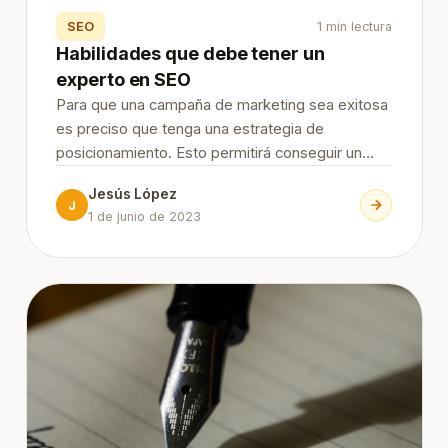
SEO
1 min lectura
Habilidades que debe tener un
experto en SEO
Para que una campaña de marketing sea exitosa
es preciso que tenga una estrategia de
posicionamiento. Esto permitirá conseguir un
mejor ranking en los buscadores y atraer visitas
Jesús López
orgánicas. Si tienes un sitio web necesitas a
J
1 de junio de 2023
alguien que reúna las hab