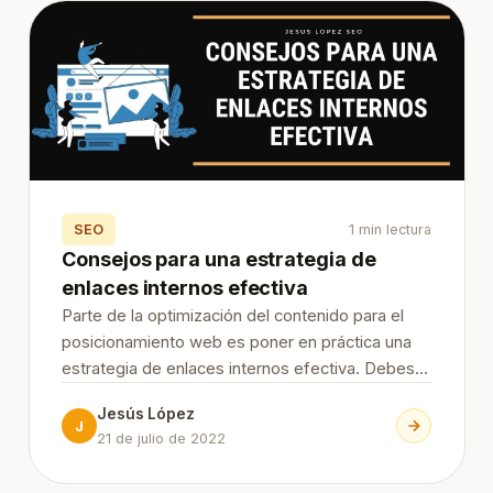
SEO
1 min lectura
Consejos para una estrategia de
enlaces internos efectiva
Parte de la optimización del contenido para el
posicionamiento web es poner en práctica una
estrategia de enlaces internos efectiva. Debes
saber cómo funciona el enlace interno, dónde
Jesús López
debes colocarlos y por qué son importantes.
J
21 de julio de 2022
Aquí te hablaremos más