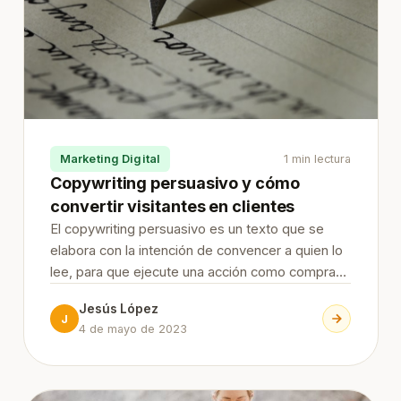
Marketing Digital
1 min lectura
Copywriting persuasivo y cómo
convertir visitantes en clientes
El copywriting persuasivo es un texto que se
elabora con la intención de convencer a quien lo
lee, para que ejecute una acción como comprar
un producto o contratar un servicio. La idea no
Jesús López
es engañar ni manipular, sino crear una conexión
J
4 de mayo de 2023
genuina con l