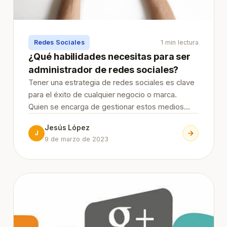
Redes Sociales
1 min lectura
¿Qué habilidades necesitas para ser
administrador de redes sociales?
Tener una estrategia de redes sociales es clave
para el éxito de cualquier negocio o marca.
Quien se encarga de gestionar estos medios
tiene una gran responsabilidad en sus manos,
Jesús López
que va más allá de publicar contenido. Sigue
J
9 de marzo de 2023
leyendo para conocer qué