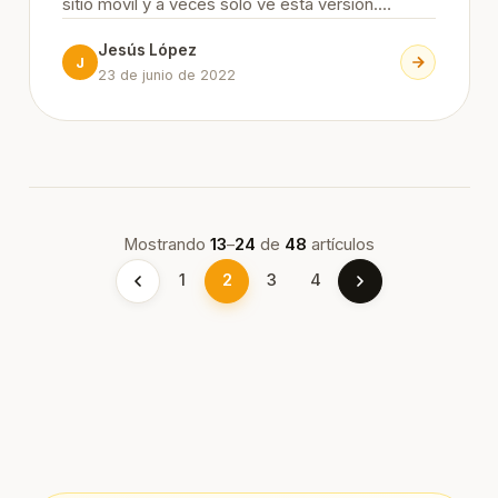
sitio móvil y a veces solo ve esta versión.
Incluso si tienes un buen sitio de escritorio, si no
Jesús López
ofreces una buena experiencia en smartphones
J
23 de junio de 2022
no te posicionar
Mostrando
13
–
24
de
48
artículos
1
2
3
4