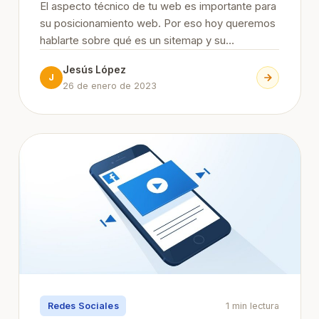
El aspecto técnico de tu web es importante para
su posicionamiento web. Por eso hoy queremos
hablarte sobre qué es un sitemap y su
importancia para el SEO. Sigue leyendo para
Jesús López
saber más y mejorar tu posicionamiento en
J
26 de enero de 2023
Google. Continue Reading
Redes Sociales
1 min lectura