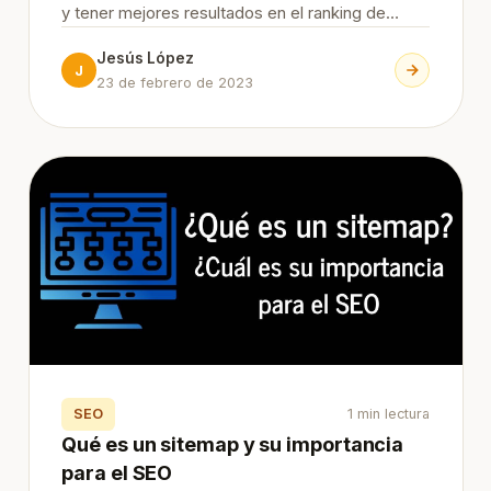
y tener mejores resultados en el ranking de
Google. ¿Por qué las redes sociales son
Jesús López
importantes para el SEO? Las redes sociales son
J
23 de febrero de 2023
una parte importan
SEO
1 min lectura
Qué es un sitemap y su importancia
para el SEO