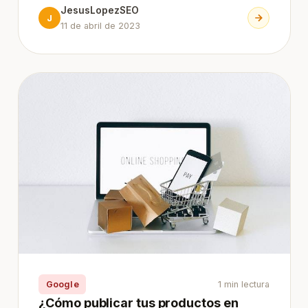
JesusLopezSEO
aparte de tomar decisiones importantes para
J
11 de abril de 2023
ponerla en marcha. Pero, aún así, te cuesta
conseguir tráfico, lo que puede ocurrir porque
necesitas un […] Continue Reading
Google
1 min lectura
¿Cómo publicar tus productos en