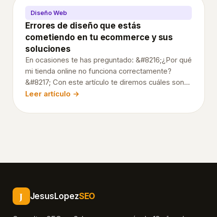
protocolo
Diseño Web
HTTPS?
Errores de diseño que estás
Razones
cometiendo en tu ecommerce y sus
para
soluciones
implementar
En ocasiones te has preguntado: &#8216;¿Por qué
el
mi tienda online no funciona correctamente?
&#8217; Con este artículo te diremos cuáles son
protocolo
los posibles errores de diseño que estas
Leer artículo →
HTTPS
cometiendo en tu ecommerce y sus soluciones.
en
Sigue leyendo las recomen
tu
web
Beneficios
de
usar
HTTPS
J
JesusLopez
SEO
Desventajas