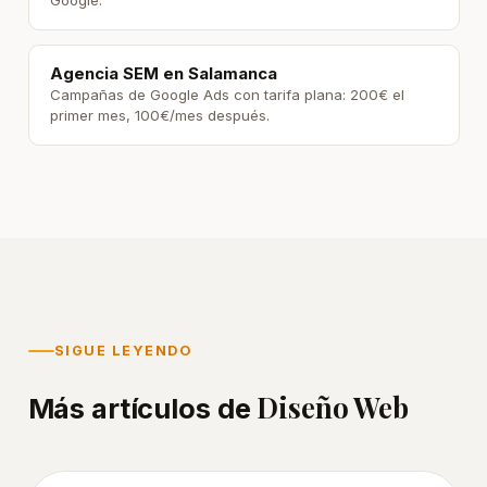
Agencia SEM en Salamanca
Campañas de Google Ads con tarifa plana: 200€ el
primer mes, 100€/mes después.
En este
artículo
SIGUE LEYENDO
¿En
Diseño Web
que
Más artículos de
consiste
el