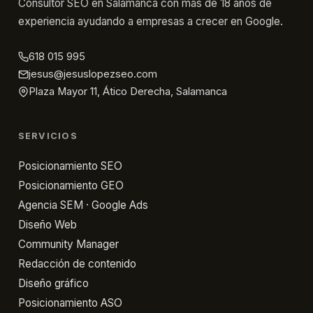
Cómo
Consultor SEO en Salamanca con más de 18 años de
experiencia ayudando a empresas a crecer en Google.
cambiar
tu
618 015 995
WordPress
jesus@jesuslopezseo.com
de
Plaza Mayor 11, Ático Derecha, Salamanca
http
a
SERVICIOS
https
Posicionamiento SEO
Posicionamiento GEO
Agencia SEM · Google Ads
Diseño Web
Community Manager
Redacción de contenido
Diseño gráfico
Posicionamiento ASO