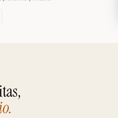
iales
itas,
io.