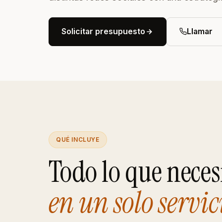
soc
Posicionamiento ASO
Más descargas para tu app
Solicitar presupuesto
Llamar
móvil
Hosting SEO
Alojamiento optimizado para
posicionar
QUÉ INCLUYE
Todo lo que neces
en un solo servic