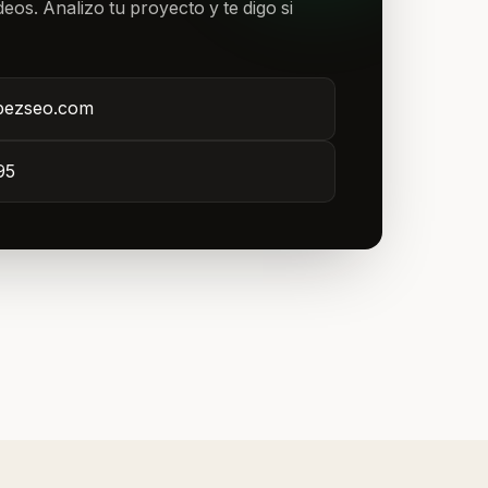
eos. Analizo tu proyecto y te digo si
pezseo.com
95