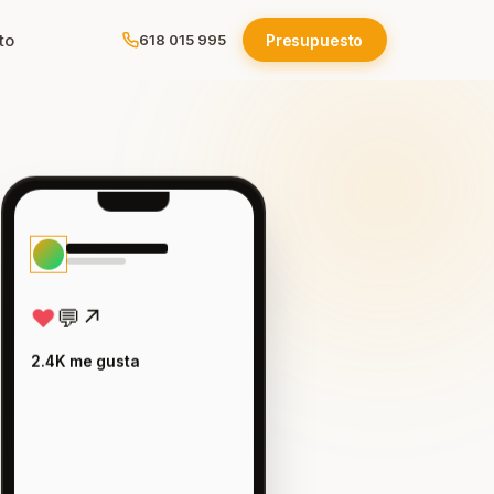
to
Presupuesto
618 015 995
ola
e
♥
💬
↗
os
2.4K me gusta