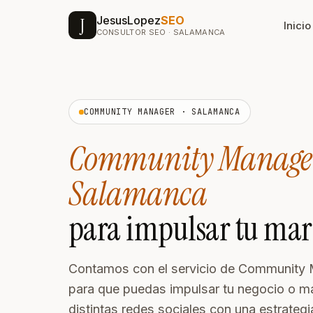
JesusLopez
SEO
J
Inicio
CONSULTOR SEO · SALAMANCA
SEO & VISIBILIDAD
DISEÑO
Posicionamiento SEO
Di
COMMUNITY MANAGER · SALAMANCA
Estrategia SEO integral para
Web
Google
a c
Community Manage
Posicionamiento GEO
Di
Salamanca
Aparece en ChatGPT,
Ide
Perplexity y Gemini
me
para impulsar tu mar
Agencia SEM · Google
Re
Con
Ads
y c
Contamos con el servicio de Community
NUEVO
Campañas que convierten
para que puedas impulsar tu negocio o ma
Co
desde 100€/mes
distintas redes sociales con una estrategi
Ges