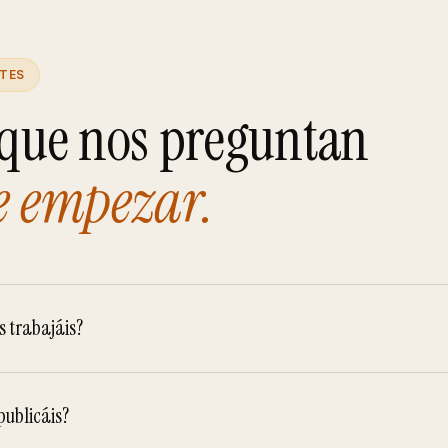
TES
 que nos preguntan
e empezar.
s trabajáis?
ublicáis?