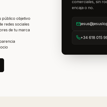
comerciales, sin rod
encaja o no.
 público objetivo
jesus@jesuslo
de redes sociales
lores de tu marca
+34 618 015 9
sparencia
gocio