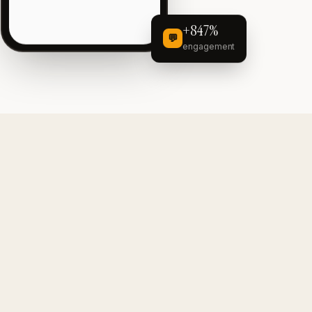
+847%
💬
engagement