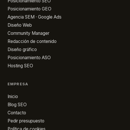
Posicionamiento SEO
distribución
Posicionamiento GEO
Envía
Agencia SEM · Google Ads
tu
Diseño Web
app
Community Manager
a
Redacción de contenido
revisión
Diseño gráfico
Posicionamiento ASO
Hosting SEO
EMPRESA
Inicio
Blog SEO
Contacto
Pedir presupuesto
Política de cookies