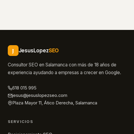
Store
Subir
archivo
APK
Completa
el
J
JesusLopez
SEO
cuestionario
Consultor SEO en Salamanca con más de 18 años de
de
experiencia ayudando a empresas a crecer en Google.
clasificación
de
618 015 995
contenido
jesus@jesuslopezseo.com
Configura
Plaza Mayor 11, Ático Derecha, Salamanca
el
precio
SERVICIOS
y
la