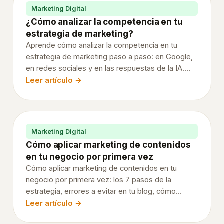
Marketing Digital
Play
¿Cómo analizar la competencia en tu
Store
estrategia de marketing?
Crea
Aprende cómo analizar la competencia en tu
una
estrategia de marketing paso a paso: en Google,
cuenta
en redes sociales y en las respuestas de la IA.
Variables, indicadores, herramientas (Semrush,
Leer artículo →
de
Metricool, LLMFY) y cómo convertir el análisis en
desarrollador
decisiones.
Crea
una
Marketing Digital
app
Cómo aplicar marketing de contenidos
Completa
en tu negocio por primera vez
la
Cómo aplicar marketing de contenidos en tu
ficha
negocio por primera vez: los 7 pasos de la
estrategia, errores a evitar en tu blog, cómo
de
conseguir suscriptores, herramientas esenciales y
Leer artículo →
Google
su relación con el SEO y la búsqueda con IA.
Play