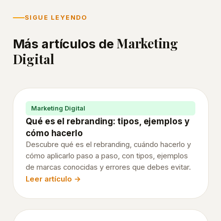
SIGUE LEYENDO
Consejos
Marketing
para
Más artículos de
aumentar
Digital
las
descargas
de
tu
Marketing Digital
Qué es el rebranding: tipos, ejemplos y
app
cómo hacerlo
Guía
Descubre qué es el rebranding, cuándo hacerlo y
para
cómo aplicarlo paso a paso, con tipos, ejemplos
subir
de marcas conocidas y errores que debes evitar.
una
Leer artículo →
app
a
Google