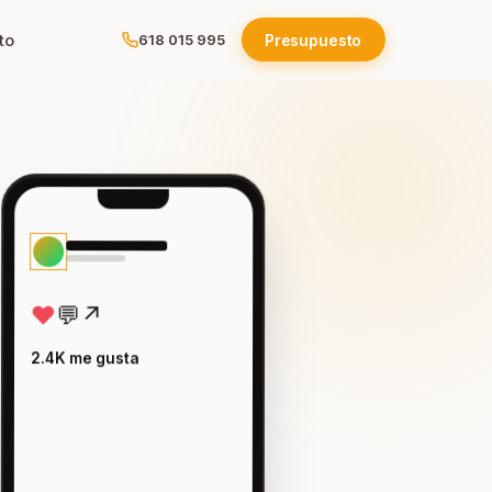
to
Presupuesto
618 015 995
ola
e
♥
💬
↗
os
2.4K me gusta