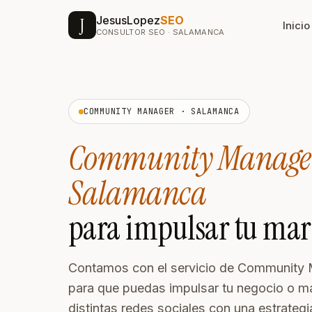
JesusLopez
SEO
J
Inicio
CONSULTOR SEO · SALAMANCA
SEO & VISIBILIDAD
DISEÑO
Posicionamiento SEO
Di
COMMUNITY MANAGER · SALAMANCA
Estrategia SEO integral para
Web
Google
a c
Community Manage
Posicionamiento GEO
Di
Salamanca
Aparece en ChatGPT,
Ide
Perplexity y Gemini
me
para impulsar tu mar
Agencia SEM · Google
Re
Con
Ads
y c
Contamos con el servicio de Community
NUEVO
Campañas que convierten
para que puedas impulsar tu negocio o ma
Co
desde 100€/mes
distintas redes sociales con una estrategi
Ges