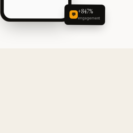
+847%
💬
engagement