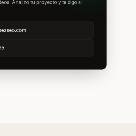
eos. Analizo tu proyecto y te digo si
pezseo.com
95