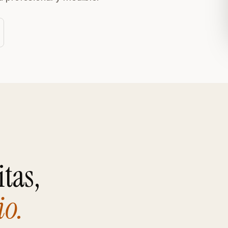
iales
itas,
io.