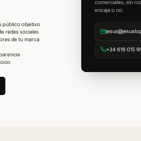
comerciales, sin rod
encaja o no.
 público objetivo
jesus@jesuslo
de redes sociales
lores de tu marca
+34 618 015 9
sparencia
gocio