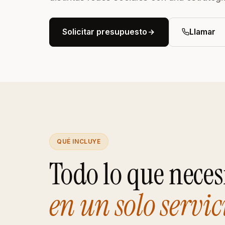
soc
Posicionamiento ASO
Más descargas para tu app
Solicitar presupuesto
Llamar
móvil
Hosting SEO
Alojamiento optimizado para
posicionar
QUÉ INCLUYE
Todo lo que neces
en un solo servic