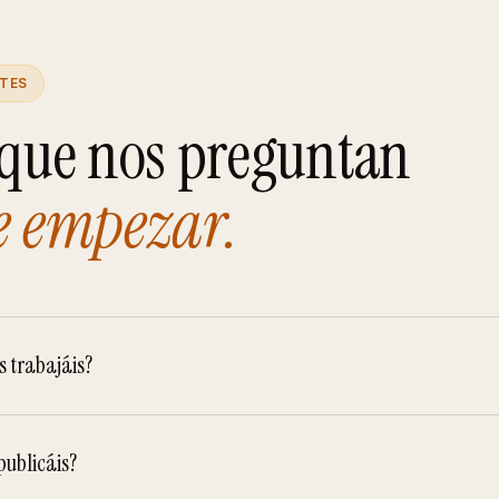
TES
 que nos preguntan
e empezar.
s trabajáis?
ublicáis?