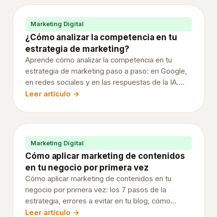
directo
y
Marketing Digital
personalizado
¿Cómo analizar la competencia en tu
a
estrategia de marketing?
tus
Aprende cómo analizar la competencia en tu
contactos
estrategia de marketing paso a paso: en Google,
Coste
en redes sociales y en las respuestas de la IA.
Variables, indicadores, herramientas (Semrush,
Leer artículo →
por
Metricool, LLMFY) y cómo convertir el análisis en
impacto
decisiones.
mucho
menor
Marketing Digital
que
Cómo aplicar marketing de contenidos
en
en tu negocio por primera vez
redes
Cómo aplicar marketing de contenidos en tu
sociales
negocio por primera vez: los 7 pasos de la
estrategia, errores a evitar en tu blog, cómo
o
conseguir suscriptores, herramientas esenciales y
Leer artículo →