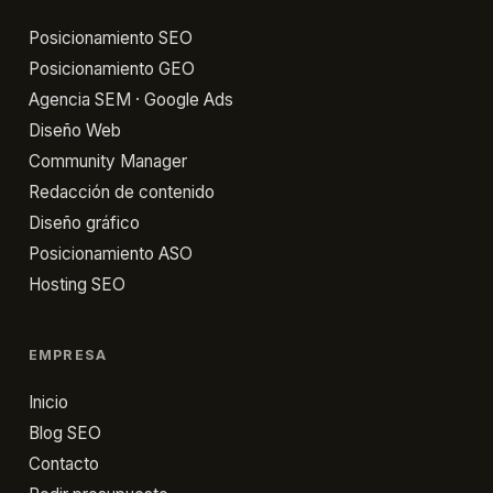
email
marketing
Posicionamiento SEO
vs
Posicionamiento GEO
redes
Agencia SEM · Google Ads
sociales,
Diseño Web
SEO
Community Manager
y
Redacción de contenido
publicidad
Diseño gráfico
pagada
Posicionamiento ASO
Inmediatez
Hosting SEO
y
control
EMPRESA
del
mensaje
Inicio
Propiedad
Blog SEO
del
Contacto