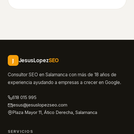
SEM
su relación con el SEO y la búsqueda con IA.
Mayor
fidelización
y
retención
del
cliente
Capacidad
J
JesusLopez
SEO
de
Consultor SEO en Salamanca con más de 18 años de
automatización
experiencia ayudando a empresas a crecer en Google.
y
medición
618 015 995
en
jesus@jesuslopezseo.com
tiempo
Plaza Mayor 11, Ático Derecha, Salamanca
real
Comparativa:
SERVICIOS