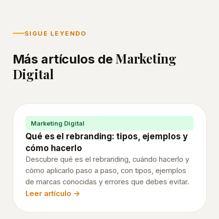
En este
artículo
SIGUE LEYENDO
Por
Marketing
qué
Más artículos de
el
Digital
email
marketing
sigue
siendo
Marketing Digital
Qué es el rebranding: tipos, ejemplos y
el
cómo hacerlo
canal
Descubre qué es el rebranding, cuándo hacerlo y
con
cómo aplicarlo paso a paso, con tipos, ejemplos
mejor
de marcas conocidas y errores que debes evitar.
ROI
Leer artículo →
Alcance