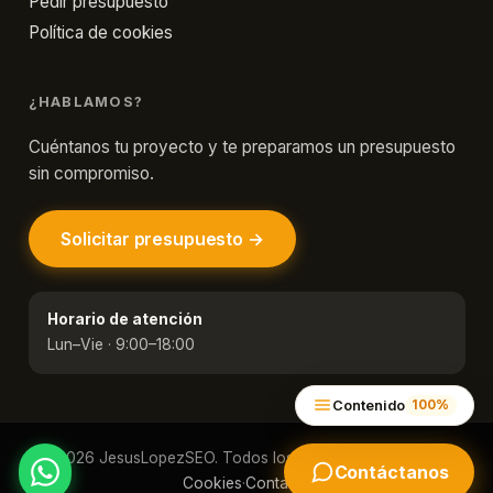
canal
Pedir presupuesto
y
Política de cookies
de
la
¿HABLAMOS?
base
Cuéntanos tu proyecto y te preparamos un presupuesto
de
sin compromiso.
datos
(no
Solicitar presupuesto →
dependes
de
algoritmos)
Horario de atención
Tasa
Lun–Vie · 9:00–18:00
de
conversión
Contenido
100%
y
© 2026 JesusLopezSEO. Todos los derechos reservados.
apertura
Contáctanos
Cookies
·
Contacto