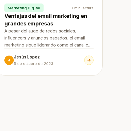
Marketing Digital
1 min lectura
Ventajas del email marketing en
grandes empresas
A pesar del auge de redes sociales,
influencers y anuncios pagados, el email
marketing sigue liderando como el canal con
mayor retorno de la inversión (ROI) dentro
Jesús López
del marketing digital. Su capacidad para
J
5 de octubre de 2023
llegar directamente al usuario, con mensajes