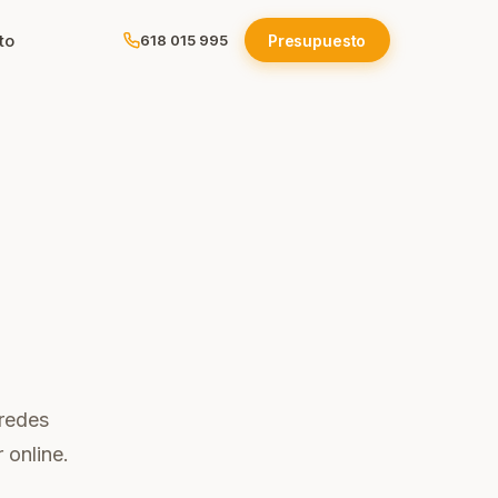
to
Presupuesto
618 015 995
ola
e
os
 redes
 online.