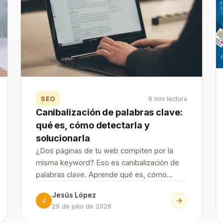
SEO
6 min lectura
Canibalización de palabras clave:
qué es, cómo detectarla y
solucionarla
¿Dos páginas de tu web compiten por la
misma keyword? Eso es canibalización de
palabras clave. Aprende qué es, cómo
detectarla con Search Console y las 7
Jesús López
formas de solucionarla (y evitarla) paso a
J
29 de julio de 2026
paso.