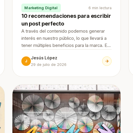
Marketing Digital
6 min lectura
10 recomendaciones para escribir
un post perfecto
A través del contenido podemos generar
interés en nuestro público, lo que llevará a
tener múltiples beneficios para la marca. En
JesusLopezSEO te damos 10
Jesús López
recomendaciones para escribir un post
J
29 de julio de 2026
perfecto que te ayudarán a lograr tus
objetivos. Continue