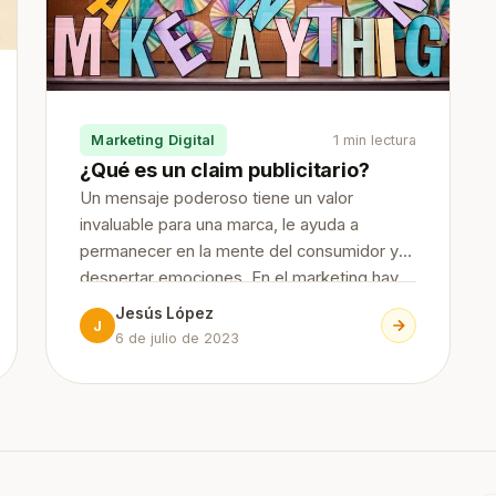
Marketing Digital
1 min lectura
¿Qué es un claim publicitario?
Un mensaje poderoso tiene un valor
invaluable para una marca, le ayuda a
permanecer en la mente del consumidor y
despertar emociones. En el marketing hay
diversas herramientas a través de las cuales
Jesús López
J
permiten enviar ese mensaje y hoy
6 de julio de 2023
hablaremos de una