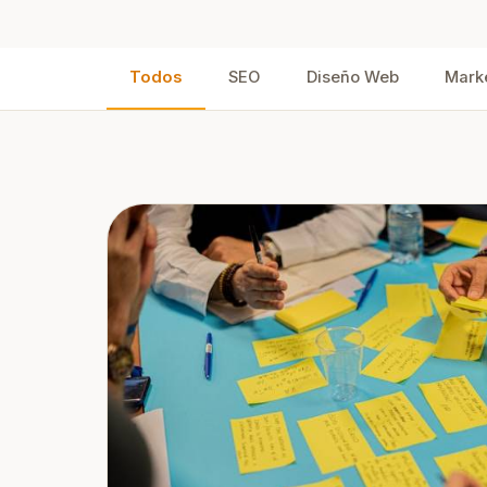
soc
Posicionamiento ASO
Más descargas para tu app
móvil
Todos
SEO
Diseño Web
Marke
Hosting SEO
Alojamiento optimizado para
posicionar