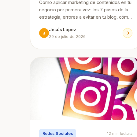
Cómo aplicar marketing de contenidos en tu
negocio por primera vez: los 7 pasos de la
estrategia, errores a evitar en tu blog, cómo
conseguir suscriptores, herramientas
Jesús López
esenciales y su relación con el SEO y la
J
29 de julio de 2026
búsqueda con IA.
Redes Sociales
12 min lectura