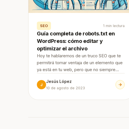
SEO
1 min lectura
Guía completa de robots.txt en
WordPress: cómo editar y
optimizar el archivo
Hoy te hablaremos de un truco SEO que te
permitirá tomar ventaja de un elemento que
ya está en tu web, pero que no siempre
sabemos cómo editar y optimizar. ¡Sigue
Jesús López
leyendo esta guía de robots.tx en
J
10 de agosto de 2023
WordPress! Continue Reading