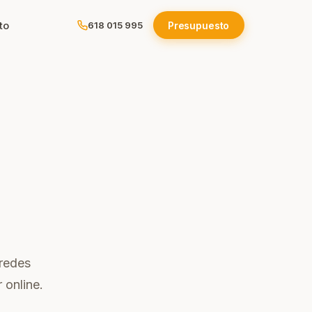
to
Presupuesto
618 015 995
ola
e
os
 redes
 online.