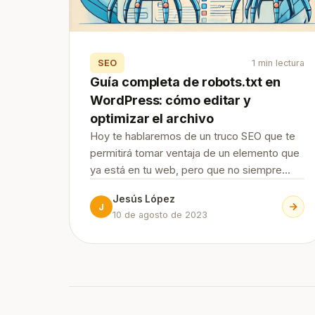
SEO
1 min lectura
Guía completa de robots.txt en
WordPress: cómo editar y
optimizar el archivo
Hoy te hablaremos de un truco SEO que te
permitirá tomar ventaja de un elemento que
ya está en tu web, pero que no siempre
sabemos cómo editar y optimizar. ¡Sigue
Jesús López
leyendo esta guía de robots.tx en
J
10 de agosto de 2023
WordPress! Continue Reading