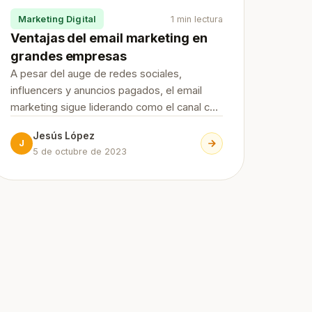
Marketing Digital
1 min lectura
Ventajas del email marketing en
grandes empresas
A pesar del auge de redes sociales,
influencers y anuncios pagados, el email
marketing sigue liderando como el canal con
mayor retorno de la inversión (ROI) dentro
Jesús López
del marketing digital. Su capacidad para
J
5 de octubre de 2023
llegar directamente al usuario, con mensajes