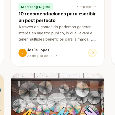
Marketing Digital
6 min lectura
10 recomendaciones para escribir
un post perfecto
A través del contenido podemos generar
interés en nuestro público, lo que llevará a
tener múltiples beneficios para la marca. En
JesusLopezSEO te damos 10
Jesús López
recomendaciones para escribir un post
J
29 de julio de 2026
perfecto que te ayudarán a lograr tus
objetivos. Continue