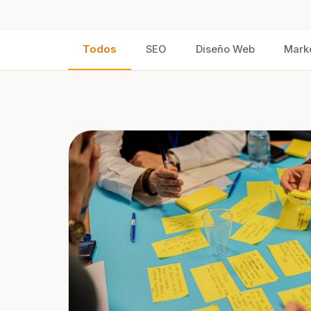
soc
Posicionamiento ASO
Más descargas para tu app
móvil
Todos
SEO
Diseño Web
Marke
Hosting SEO
Alojamiento optimizado para
posicionar