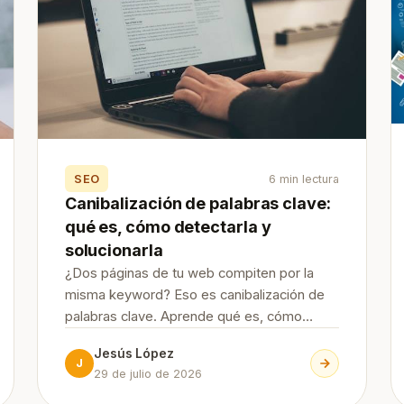
SEO
6 min lectura
Canibalización de palabras clave:
qué es, cómo detectarla y
solucionarla
¿Dos páginas de tu web compiten por la
misma keyword? Eso es canibalización de
palabras clave. Aprende qué es, cómo
detectarla con Search Console y las 7
Jesús López
formas de solucionarla (y evitarla) paso a
J
29 de julio de 2026
paso.