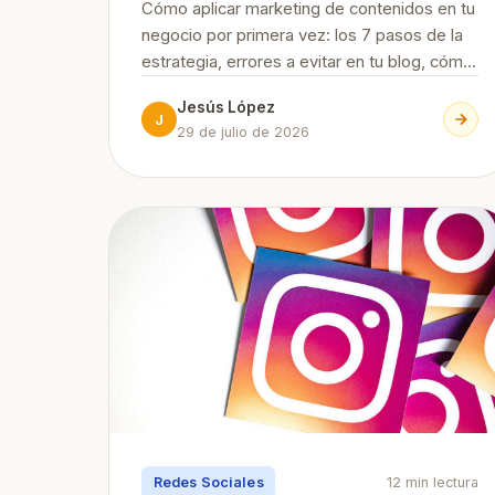
Cómo aplicar marketing de contenidos en tu
negocio por primera vez: los 7 pasos de la
estrategia, errores a evitar en tu blog, cómo
conseguir suscriptores, herramientas
Jesús López
esenciales y su relación con el SEO y la
J
29 de julio de 2026
búsqueda con IA.
Redes Sociales
12 min lectura