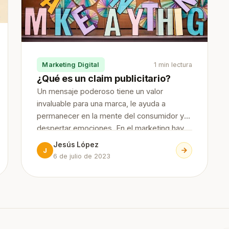
Marketing Digital
1 min lectura
¿Qué es un claim publicitario?
Un mensaje poderoso tiene un valor
invaluable para una marca, le ayuda a
permanecer en la mente del consumidor y
despertar emociones. En el marketing hay
diversas herramientas a través de las cuales
Jesús López
J
permiten enviar ese mensaje y hoy
6 de julio de 2023
hablaremos de una