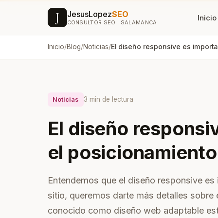
JesusLopez
SEO
J
Inicio
CONSULTOR SEO · SALAMANCA
Inicio
/
Blog
/
Noticias
/
El dise
SEO & VISIBILIDAD
DISEÑO
Posicionamiento SEO
Di
Estrategia SEO integral para
Web
Google
a c
3 min de lectura
Noticias
Posicionamiento GEO
Di
El diseño responsi
Aparece en ChatGPT,
Ide
Perplexity y Gemini
me
el posicionamient
Agencia SEM · Google
Re
Con
Ads
Entendemos que el diseño responsive es 
y c
NUEVO
sitio, queremos darte más detalles sob
Campañas que convierten
Co
desde 100€/mes
conocido como diseño web adaptable este 
Ges