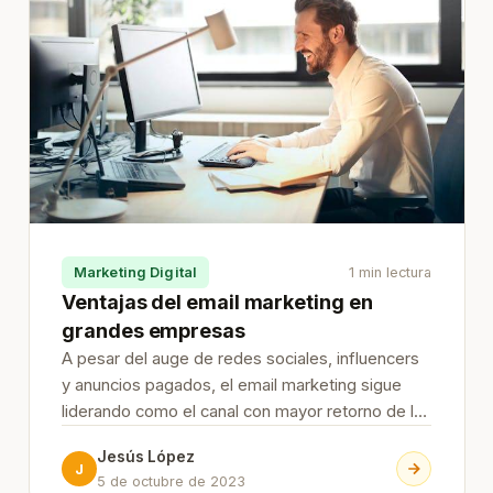
Marketing Digital
1 min lectura
Ventajas del email marketing en
grandes empresas
A pesar del auge de redes sociales, influencers
y anuncios pagados, el email marketing sigue
liderando como el canal con mayor retorno de la
inversión (ROI) dentro del marketing digital. Su
Jesús López
capacidad para llegar directamente al usuario,
J
5 de octubre de 2023
con mensajes