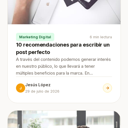
Marketing Digital
6 min lectura
10 recomendaciones para escribir un
post perfecto
A través del contenido podemos generar interés
en nuestro público, lo que llevará a tener
múltiples beneficios para la marca. En
JesusLopezSEO te damos 10 recomendaciones
Jesús López
para escribir un post perfecto que te ayudarán a
J
29 de julio de 2026
lograr tus objetivos. Continue