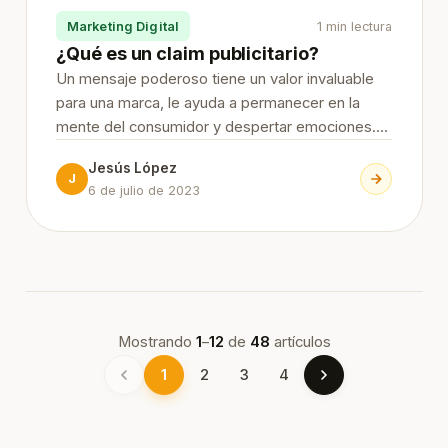
Marketing Digital
1 min lectura
¿Qué es un claim publicitario?
Un mensaje poderoso tiene un valor invaluable
para una marca, le ayuda a permanecer en la
mente del consumidor y despertar emociones.
En el marketing hay diversas herramientas a
Jesús López
través de las cuales permiten enviar ese
J
6 de julio de 2023
mensaje y hoy hablaremos de una
Mostrando
1
–
12
de
48
artículos
1
2
3
4