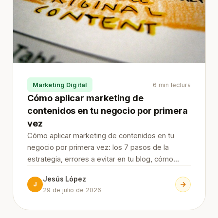
Marketing Digital
6 min lectura
Cómo aplicar marketing de
contenidos en tu negocio por primera
vez
Cómo aplicar marketing de contenidos en tu
negocio por primera vez: los 7 pasos de la
estrategia, errores a evitar en tu blog, cómo
conseguir suscriptores, herramientas esenciales
Jesús López
y su relación con el SEO y la búsqueda con IA.
J
29 de julio de 2026