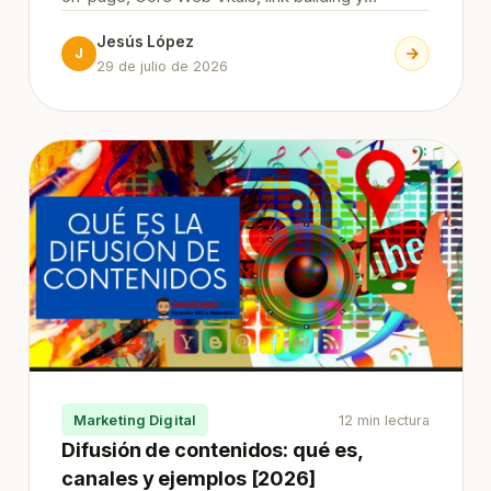
medición con Search Console. Todo lo que
Jesús López
necesitas para posicionar tu web desde cero,
J
29 de julio de 2026
paso a paso.
Marketing Digital
12 min lectura
Difusión de contenidos: qué es,
canales y ejemplos [2026]