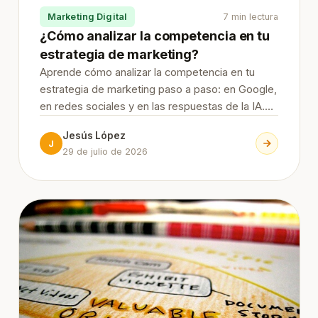
Marketing Digital
7 min lectura
¿Cómo analizar la competencia en tu
estrategia de marketing?
Aprende cómo analizar la competencia en tu
estrategia de marketing paso a paso: en Google,
en redes sociales y en las respuestas de la IA.
Variables, indicadores, herramientas (Semrush,
Jesús López
Metricool, LLMFY) y cómo convertir el análisis
J
29 de julio de 2026
en decisiones.