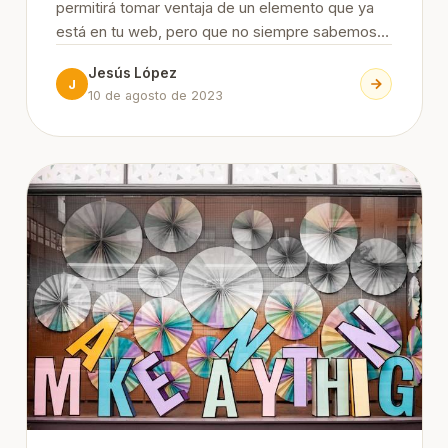
permitirá tomar ventaja de un elemento que ya
está en tu web, pero que no siempre sabemos
cómo editar y optimizar. ¡Sigue leyendo esta guía
Jesús López
de robots.tx en WordPress! Continue Reading
J
10 de agosto de 2023