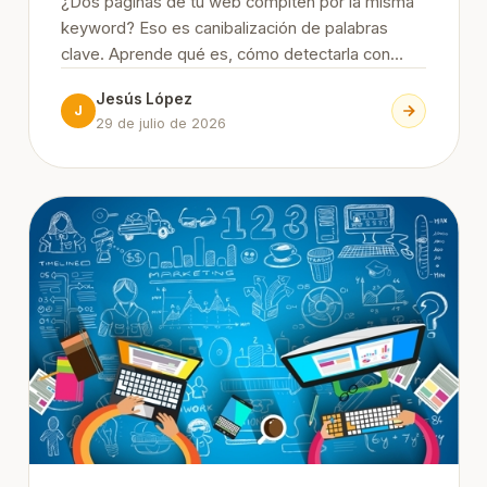
¿Dos páginas de tu web compiten por la misma
keyword? Eso es canibalización de palabras
clave. Aprende qué es, cómo detectarla con
Search Console y las 7 formas de solucionarla (y
Jesús López
evitarla) paso a paso.
J
29 de julio de 2026